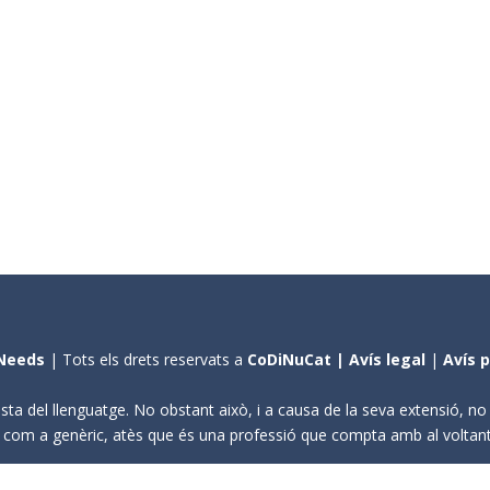
Needs
| Tots els drets reservats a
CoDiNuCat |
Avís legal
|
Avís 
sta del llenguatge. No obstant això, i a causa de la seva extensió, n
ení com a genèric, atès que és una professió que compta amb al volta