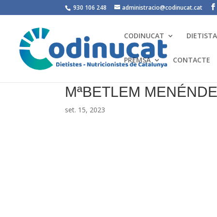
930 106 248
administracio@codinucat.cat
CODINUCAT
DIETIST
PREMSA
CONTACTE
MªBETLEM MENÉND
set. 15, 2023