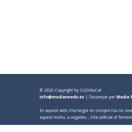
© 2020 Copyright by CoDiNuCat
info@medianeeds.es
| Dissenyat per
Media 
En aquest web s'ha tingut en compte l'ús no sexi
aquest motiu, a vegades , s'ha utilitzat el fem