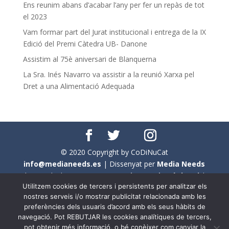
Ens reunim abans d’acabar l’any per fer un repàs de tot
el 2023
Vam formar part del Jurat institucional i entrega de la IX
Edició del Premi Càtedra UB- Danone
Assistim al 75è aniversari de Blanquerna
La Sra. Inés Navarro va assistir a la reunió Xarxa pel
Dret a una Alimentació Adequada
© 2020 Copyright by CoDiNuCat
info@medianeeds.es
| Dissenyat per
Media Needs
| Tots els drets reservats a
CoDiNuCat |
Avís legal
|
Utilitzem cookies de tercers i persistents per analitzar els
Avís per cookies
nostres serveis i/o mostrar publicitat relacionada amb les
preferències dels usuaris d’acord amb els seus hàbits de
En aquest web s'ha tingut en compte l'ús no sexista del
navegació. Pot REBUTJAR les cookies analítiques de tercers,
llenguatge. No obstant això, i a causa de la seva
pot obtenir més informació, o bé conèixer com canviar la