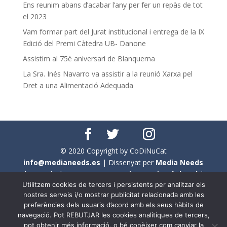
Ens reunim abans d’acabar l’any per fer un repàs de tot
el 2023
Vam formar part del Jurat institucional i entrega de la IX
Edició del Premi Càtedra UB- Danone
Assistim al 75è aniversari de Blanquerna
La Sra. Inés Navarro va assistir a la reunió Xarxa pel
Dret a una Alimentació Adequada
© 2020 Copyright by CoDiNuCat
info@medianeeds.es
| Dissenyat per
Media Needs
| Tots els drets reservats a
CoDiNuCat |
Avís legal
|
Utilitzem cookies de tercers i persistents per analitzar els
Avís per cookies
nostres serveis i/o mostrar publicitat relacionada amb les
preferències dels usuaris d’acord amb els seus hàbits de
En aquest web s'ha tingut en compte l'ús no sexista del
navegació. Pot REBUTJAR les cookies analítiques de tercers,
llenguatge. No obstant això, i a causa de la seva
pot obtenir més informació, o bé conèixer com canviar la