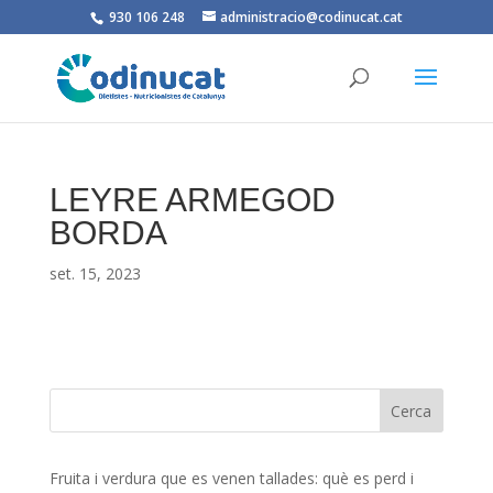
930 106 248
administracio@codinucat.cat
LEYRE ARMEGOD
BORDA
set. 15, 2023
Fruita i verdura que es venen tallades: què es perd i