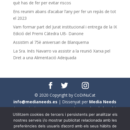
què has de fer per evitar riscos
Ens reunim abans d’acabar l’any per fer un repàs de tot
el 2023
Vam formar part del Jurat institucional i entrega de la IX
Edició del Premi Càtedra UB- Danone
Assistim al 75è aniversari de Blanquerna
La Sra. Inés Navarro va assistir a la reunió Xarxa pel
Dret a una Alimentació Adequada
© 2020 Copyright by CoDiNuCat
info@medianeeds.es
| Dissenyat per
Media Needs
| Tots els drets reservats a
CoDiNuCat |
Avís legal
|
Utilitzem cookies de tercers i persistents per analitzar els
Avís per cookies
nostres serveis i/o mostrar publicitat relacionada amb les
preferències dels usuaris d’acord amb els seus hàbits de
En aquest web s'ha tingut en compte l'ús no sexista del