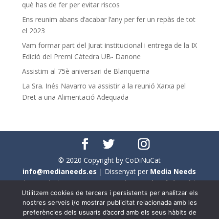
què has de fer per evitar riscos
Ens reunim abans d’acabar l’any per fer un repàs de tot
el 2023
Vam formar part del Jurat institucional i entrega de la IX
Edició del Premi Càtedra UB- Danone
Assistim al 75è aniversari de Blanquerna
La Sra. Inés Navarro va assistir a la reunió Xarxa pel
Dret a una Alimentació Adequada
© 2020 Copyright by CoDiNuCat
info@medianeeds.es
| Dissenyat per
Media Needs
| Tots els drets reservats a
CoDiNuCat |
Avís legal
|
Utilitzem cookies de tercers i persistents per analitzar els
Avís per cookies
nostres serveis i/o mostrar publicitat relacionada amb les
preferències dels usuaris d’acord amb els seus hàbits de
En aquest web s'ha tingut en compte l'ús no sexista del