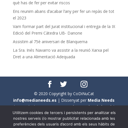
què has de fer per evitar riscos
Ens reunim abans d’acabar l’any per fer un repàs de tot
el 2023
Vam formar part del Jurat institucional i entrega de la IX
Edició del Premi Càtedra UB- Danone
Assistim al 75è aniversari de Blanquerna
La Sra. Inés Navarro va assistir a la reunió Xarxa pel
Dret a una Alimentació Adequada
© 2020 Copyright by CoDiNuCat
info@medianeeds.es
| Dissenyat per
Media Needs
| Tots els drets reservats a
CoDiNuCat |
Avís legal
|
Utilitzem cookies de tercers i persistents per analitzar els
Avís per cookies
nostres serveis i/o mostrar publicitat relacionada amb les
preferències dels usuaris d’acord amb els seus hàbits de
En aquest web s'ha tingut en compte l'ús no sexista del