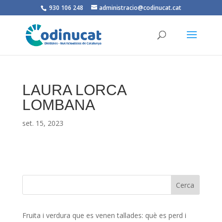
930 106 248
administracio@codinucat.cat
LAURA LORCA
LOMBANA
set. 15, 2023
Fruita i verdura que es venen tallades: què es perd i