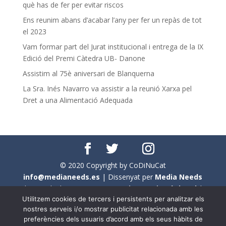
què has de fer per evitar riscos
Ens reunim abans d’acabar l’any per fer un repàs de tot
el 2023
Vam formar part del Jurat institucional i entrega de la IX
Edició del Premi Càtedra UB- Danone
Assistim al 75è aniversari de Blanquerna
La Sra. Inés Navarro va assistir a la reunió Xarxa pel
Dret a una Alimentació Adequada
© 2020 Copyright by CoDiNuCat
info@medianeeds.es
| Dissenyat per
Media Needs
| Tots els drets reservats a
CoDiNuCat |
Avís legal
|
Utilitzem cookies de tercers i persistents per analitzar els
Avís per cookies
nostres serveis i/o mostrar publicitat relacionada amb les
preferències dels usuaris d’acord amb els seus hàbits de
En aquest web s'ha tingut en compte l'ús no sexista del