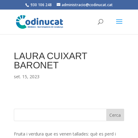
930 106 248
administracio@codinucat.cat
LAURA CUIXART
BARONET
set. 15, 2023
Fruita i verdura que es venen tallades: què es perd i