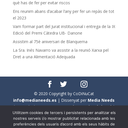
què has de fer per evitar riscos
Ens reunim abans d’acabar l’any per fer un repàs de tot
el 2023
Vam formar part del Jurat institucional i entrega de la IX
Edició del Premi Càtedra UB- Danone
Assistim al 75è aniversari de Blanquerna
La Sra. Inés Navarro va assistir a la reunió Xarxa pel
Dret a una Alimentació Adequada
© 2020 Copyright by CoDiNuCat
info@medianeeds.es
| Dissenyat per
Media Needs
| Tots els drets reservats a
CoDiNuCat |
Avís legal
|
Utilitzem cookies de tercers i persistents per analitzar els
Avís per cookies
nostres serveis i/o mostrar publicitat relacionada amb les
preferències dels usuaris d’acord amb els seus hàbits de
En aquest web s'ha tingut en compte l'ús no sexista del