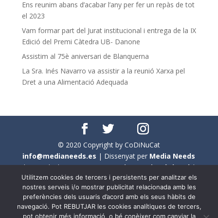
Ens reunim abans d’acabar l’any per fer un repàs de tot
el 2023
Vam formar part del Jurat institucional i entrega de la IX
Edició del Premi Càtedra UB- Danone
Assistim al 75è aniversari de Blanquerna
La Sra. Inés Navarro va assistir a la reunió Xarxa pel
Dret a una Alimentació Adequada
© 2020 Copyright by CoDiNuCat
info@medianeeds.es
| Dissenyat per
Media Needs
| Tots els drets reservats a
CoDiNuCat |
Avís legal
|
Utilitzem cookies de tercers i persistents per analitzar els
Avís per cookies
nostres serveis i/o mostrar publicitat relacionada amb les
preferències dels usuaris d’acord amb els seus hàbits de
En aquest web s'ha tingut en compte l'ús no sexista del
navegació. Pot REBUTJAR les cookies analítiques de tercers,
llenguatge. No obstant això, i a causa de la seva
pot obtenir més informació, o bé conèixer com canviar la