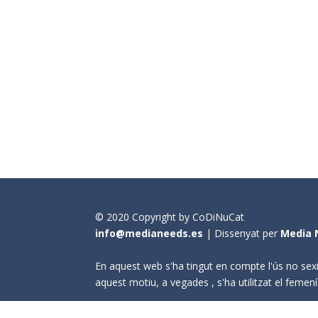
© 2020 Copyright by CoDiNuCat
info@medianeeds.es
| Dissenyat per
Media 
En aquest web s'ha tingut en compte l'ús no sexi
aquest motiu, a vegades , s'ha utilitzat el fem