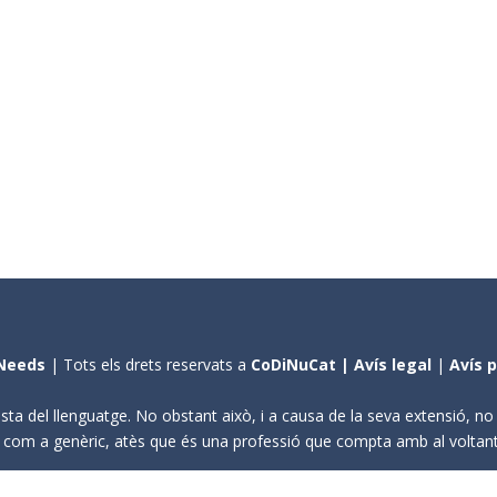
Needs
| Tots els drets reservats a
CoDiNuCat |
Avís legal
|
Avís 
sta del llenguatge. No obstant això, i a causa de la seva extensió, n
ení com a genèric, atès que és una professió que compta amb al volta