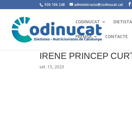
930 106 248
administracio@codinucat.cat
CODINUCAT
DIETIST
PREMSA
CONTACTE
IRENE PRINCEP CUR
set. 15, 2023