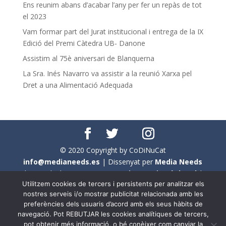
Ens reunim abans d’acabar l’any per fer un repàs de tot
el 2023
Vam formar part del Jurat institucional i entrega de la IX
Edició del Premi Càtedra UB- Danone
Assistim al 75è aniversari de Blanquerna
La Sra. Inés Navarro va assistir a la reunió Xarxa pel
Dret a una Alimentació Adequada
© 2020 Copyright by CoDiNuCat
info@medianeeds.es
| Dissenyat per
Media Needs
| Tots els drets reservats a
CoDiNuCat |
Avís legal
|
Utilitzem cookies de tercers i persistents per analitzar els
Avís per cookies
nostres serveis i/o mostrar publicitat relacionada amb les
preferències dels usuaris d’acord amb els seus hàbits de
En aquest web s'ha tingut en compte l'ús no sexista del
navegació. Pot REBUTJAR les cookies analítiques de tercers,
llenguatge. No obstant això, i a causa de la seva
pot obtenir més informació, o bé conèixer com canviar la