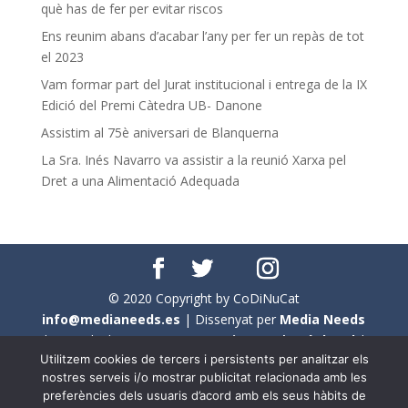
què has de fer per evitar riscos
Ens reunim abans d’acabar l’any per fer un repàs de tot
el 2023
Vam formar part del Jurat institucional i entrega de la IX
Edició del Premi Càtedra UB- Danone
Assistim al 75è aniversari de Blanquerna
La Sra. Inés Navarro va assistir a la reunió Xarxa pel
Dret a una Alimentació Adequada
© 2020 Copyright by CoDiNuCat
info@medianeeds.es
| Dissenyat per
Media Needs
| Tots els drets reservats a
CoDiNuCat |
Avís legal
|
Utilitzem cookies de tercers i persistents per analitzar els
Avís per cookies
nostres serveis i/o mostrar publicitat relacionada amb les
preferències dels usuaris d’acord amb els seus hàbits de
En aquest web s'ha tingut en compte l'ús no sexista del