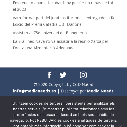
Ens reunim abans d’acabar l’any per fer un repàs de tot
el 2023
Vam formar part del Jurat institucional i entrega de la IX
Edició del Premi Càtedra UB- Danone
Assistim al 75è aniversari de Blanquerna
La Sra. Inés Navarro va assistir a la reunió Xarxa pel
Dret a una Alimentació Adequada
© 2020 Copyright by CoDiNuCat
info@medianeeds.es
| Dissenyat per
Media Needs
| Tots els drets reservats a
CoDiNuCat |
Avís legal
|
Utilitzem cookies de tercers i persistents per analitzar els
Avís per cookies
nostres serveis i/o mostrar publicitat relacionada amb les
preferències dels usuaris d’acord amb els seus hàbits de
En aquest web s'ha tingut en compte l'ús no sexista del
navegació. Pot REBUTJAR les cookies analítiques de tercers,
llenguatge. No obstant això, i a causa de la seva
pot obtenir més informació, o bé conèixer com canviar la