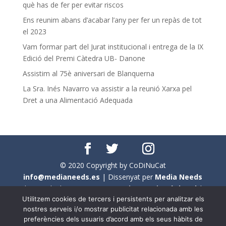
què has de fer per evitar riscos
Ens reunim abans d’acabar l’any per fer un repàs de tot
el 2023
Vam formar part del Jurat institucional i entrega de la IX
Edició del Premi Càtedra UB- Danone
Assistim al 75è aniversari de Blanquerna
La Sra. Inés Navarro va assistir a la reunió Xarxa pel
Dret a una Alimentació Adequada
© 2020 Copyright by CoDiNuCat
info@medianeeds.es
| Dissenyat per
Media Needs
| Tots els drets reservats a
CoDiNuCat |
Avís legal
|
Utilitzem cookies de tercers i persistents per analitzar els
Avís per cookies
nostres serveis i/o mostrar publicitat relacionada amb les
preferències dels usuaris d’acord amb els seus hàbits de
En aquest web s'ha tingut en compte l'ús no sexista del