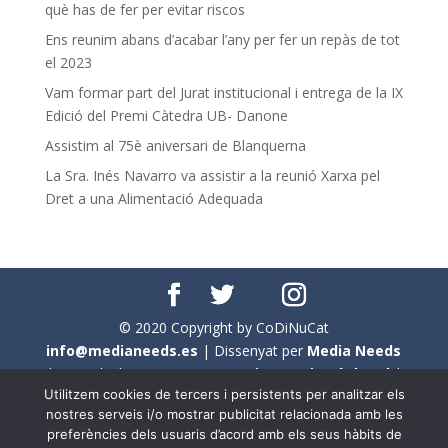
què has de fer per evitar riscos
Ens reunim abans d’acabar l’any per fer un repàs de tot
el 2023
Vam formar part del Jurat institucional i entrega de la IX
Edició del Premi Càtedra UB- Danone
Assistim al 75è aniversari de Blanquerna
La Sra. Inés Navarro va assistir a la reunió Xarxa pel
Dret a una Alimentació Adequada
© 2020 Copyright by CoDiNuCat
info@medianeeds.es
| Dissenyat per
Media Needs
| Tots els drets reservats a
CoDiNuCat |
Avís legal
|
Utilitzem cookies de tercers i persistents per analitzar els
Avís per cookies
nostres serveis i/o mostrar publicitat relacionada amb les
preferències dels usuaris d’acord amb els seus hàbits de
En aquest web s'ha tingut en compte l'ús no sexista del