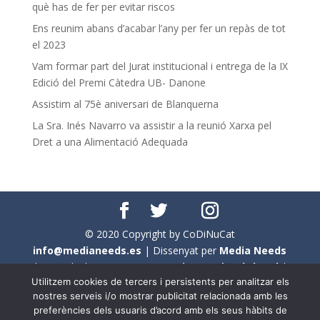
què has de fer per evitar riscos
Ens reunim abans d’acabar l’any per fer un repàs de tot
el 2023
Vam formar part del Jurat institucional i entrega de la IX
Edició del Premi Càtedra UB- Danone
Assistim al 75è aniversari de Blanquerna
La Sra. Inés Navarro va assistir a la reunió Xarxa pel
Dret a una Alimentació Adequada
© 2020 Copyright by CoDiNuCat
info@medianeeds.es
| Dissenyat per
Media Needs
| Tots els drets reservats a
CoDiNuCat |
Avís legal
|
Utilitzem cookies de tercers i persistents per analitzar els
Avís per cookies
nostres serveis i/o mostrar publicitat relacionada amb les
preferències dels usuaris d’acord amb els seus hàbits de
En aquest web s'ha tingut en compte l'ús no sexista del