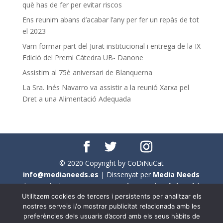
què has de fer per evitar riscos
Ens reunim abans d’acabar l’any per fer un repàs de tot
el 2023
Vam formar part del Jurat institucional i entrega de la IX
Edició del Premi Càtedra UB- Danone
Assistim al 75è aniversari de Blanquerna
La Sra. Inés Navarro va assistir a la reunió Xarxa pel
Dret a una Alimentació Adequada
© 2020 Copyright by CoDiNuCat
info@medianeeds.es
| Dissenyat per
Media Needs
| Tots els drets reservats a
CoDiNuCat |
Avís legal
|
Utilitzem cookies de tercers i persistents per analitzar els
Avís per cookies
nostres serveis i/o mostrar publicitat relacionada amb les
preferències dels usuaris d’acord amb els seus hàbits de
En aquest web s'ha tingut en compte l'ús no sexista del