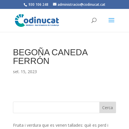
930 106 248
administracio@codinucat.cat
BEGOÑA CANEDA
FERRÓN
set. 15, 2023
Fruita i verdura que es venen tallades: què es perd i