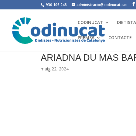
930 106 248
administracio@codinucat.cat
CODINUCAT
DIETIST
PREMSA
CONTACTE
ARIADNA DU MAS B
maig 22, 2024