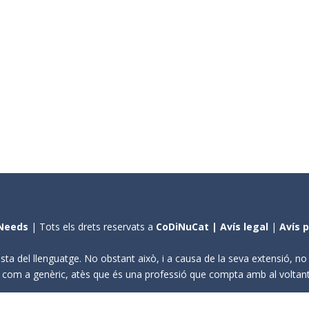
Needs
| Tots els drets reservats a
CoDiNuCat |
Avís legal
|
Avís 
sta del llenguatge. No obstant això, i a causa de la seva extensió, n
ení com a genèric, atès que és una professió que compta amb al volta