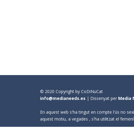
© 2020 Copyright by CoDiNuCat
info@medianeeds.es
| Dissenyat per
Media 
En aquest web s'ha tingut en compte l'ús no sexi
aquest motiu, a vegades , s'ha utilitzat el fem