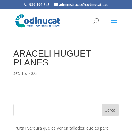
930 106 248
administracio@codinucat.cat
ARACELI HUGUET
PLANES
set. 15, 2023
Fruita i verdura que es venen tallades: què es perd i