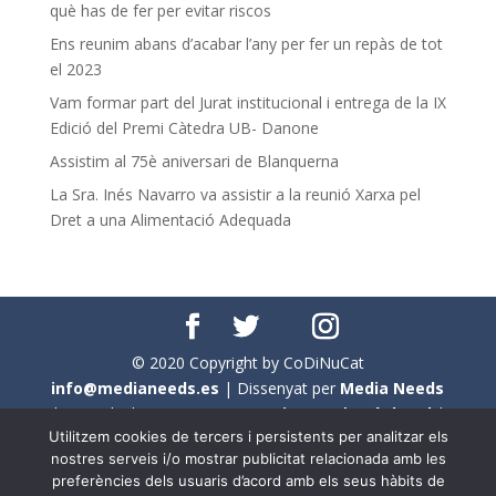
què has de fer per evitar riscos
Ens reunim abans d’acabar l’any per fer un repàs de tot
el 2023
Vam formar part del Jurat institucional i entrega de la IX
Edició del Premi Càtedra UB- Danone
Assistim al 75è aniversari de Blanquerna
La Sra. Inés Navarro va assistir a la reunió Xarxa pel
Dret a una Alimentació Adequada
© 2020 Copyright by CoDiNuCat
info@medianeeds.es
| Dissenyat per
Media Needs
| Tots els drets reservats a
CoDiNuCat |
Avís legal
|
Utilitzem cookies de tercers i persistents per analitzar els
Avís per cookies
nostres serveis i/o mostrar publicitat relacionada amb les
preferències dels usuaris d’acord amb els seus hàbits de
En aquest web s'ha tingut en compte l'ús no sexista del