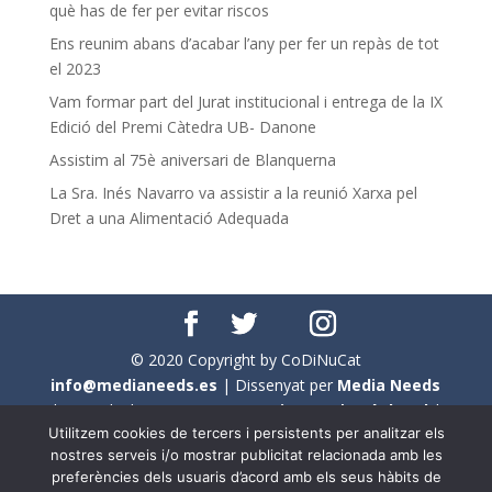
què has de fer per evitar riscos
Ens reunim abans d’acabar l’any per fer un repàs de tot
el 2023
Vam formar part del Jurat institucional i entrega de la IX
Edició del Premi Càtedra UB- Danone
Assistim al 75è aniversari de Blanquerna
La Sra. Inés Navarro va assistir a la reunió Xarxa pel
Dret a una Alimentació Adequada
© 2020 Copyright by CoDiNuCat
info@medianeeds.es
| Dissenyat per
Media Needs
| Tots els drets reservats a
CoDiNuCat |
Avís legal
|
Utilitzem cookies de tercers i persistents per analitzar els
Avís per cookies
nostres serveis i/o mostrar publicitat relacionada amb les
preferències dels usuaris d’acord amb els seus hàbits de
En aquest web s'ha tingut en compte l'ús no sexista del