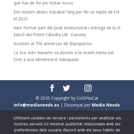
què has de fer per evitar riscos
Ens reunim abans d’acabar l’any per fer un repàs de tot
el 2023
Vam formar part del Jurat institucional i entrega de la IX
Edició del Premi Càtedra UB- Danone
Assistim al 75è aniversari de Blanquerna
La Sra. Inés Navarro va assistir a la reunió Xarxa pel
Dret a una Alimentació Adequada
© 2020 Copyright by CoDiNuCat
info@medianeeds.es
| Dissenyat per
Media Needs
| Tots els drets reservats a
CoDiNuCat |
Avís legal
|
Utilitzem cookies de tercers i persistents per analitzar els
Avís per cookies
nostres serveis i/o mostrar publicitat relacionada amb les
preferències dels usuaris d’acord amb els seus hàbits de
En aquest web s'ha tingut en compte l'ús no sexista del