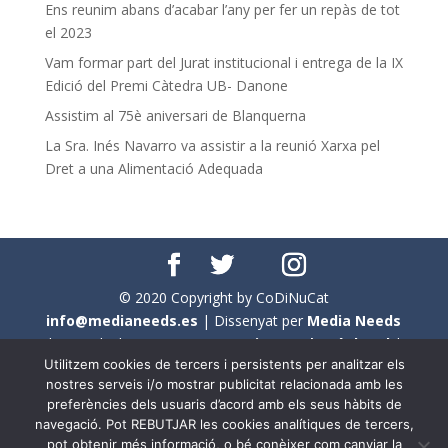
Ens reunim abans d’acabar l’any per fer un repàs de tot
el 2023
Vam formar part del Jurat institucional i entrega de la IX
Edició del Premi Càtedra UB- Danone
Assistim al 75è aniversari de Blanquerna
La Sra. Inés Navarro va assistir a la reunió Xarxa pel
Dret a una Alimentació Adequada
© 2020 Copyright by CoDiNuCat
info@medianeeds.es
| Dissenyat per
Media Needs
| Tots els drets reservats a
CoDiNuCat |
Avís legal
|
Utilitzem cookies de tercers i persistents per analitzar els
Avís per cookies
nostres serveis i/o mostrar publicitat relacionada amb les
preferències dels usuaris d’acord amb els seus hàbits de
En aquest web s'ha tingut en compte l'ús no sexista del
navegació. Pot REBUTJAR les cookies analítiques de tercers,
llenguatge. No obstant això, i a causa de la seva
pot obtenir més informació, o bé conèixer com canviar la