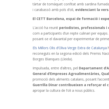
tàrtar de tomàquet confitat amb sardina fumada,
i carabassó amb pols d’oli,
evidenciant la vers
El CETT Barcelona, espai de formació i exp
L’acció ha reunit
periodistes, professionals 
com a participants d’un repte culinari per equips.
posant-se el davantal per experimentar de prime
Els Millors Olis d’Oliva Verge Extra de Catalunya
h
reconeguts en la segona edició dels Premis Nacion
Borges Blanques (Lleida).
Impulsada, entre d’altres, pel
Departament d’Ag
General d’Empreses Agroalimentàries, Qual
promoció dels aliments catalans, posant l’accent e
Guerrilla Dinar contribueixen a reforçar el 
apropar la cultura de l’oli a nous públics.