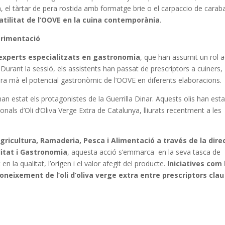
 el tàrtar de pera rostida amb formatge brie o el carpaccio de carab
atilitat de l’OOVE en la cuina contemporània
.
erimentació
i experts especialitzats en gastronomia
, que han assumit un rol a
 Durant la sessió, els assistents han passat de prescriptors a cuiners,
ra mà el potencial gastronòmic de l’OOVE en diferents elaboracions.
an estat els protagonistes de la Guerrilla Dinar. Aquests olis han esta
als d’Oli d’Oliva Verge Extra de Catalunya, lliurats recentment a les
ricultura, Ramaderia, Pesca i Alimentació a través de la dire
itat i Gastronomia
, aquesta acció s’emmarca en la seva tasca de
n la qualitat, l’origen i el valor afegit del producte.
Iniciatives com 
coneixement de l’oli d’oliva verge extra entre prescriptors clau