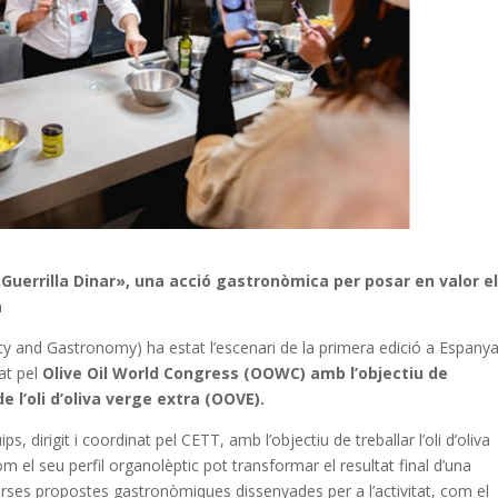
Guerrilla Dinar», una acció gastronòmica per posar en valor e
a
ty and Gastronomy) ha estat l’escenari de la primera edició a Espany
at pel
Olive Oil World Congress (OOWC)
amb l’objectiu de
 l’oli d’oliva verge extra (OOVE).
ps, dirigit i coordinat pel CETT, amb l’objectiu de treballar l’oli d’oliva
m el seu perfil organolèptic pot transformar el resultat final d’una
verses propostes gastronòmiques dissenyades per a l’activitat, com el