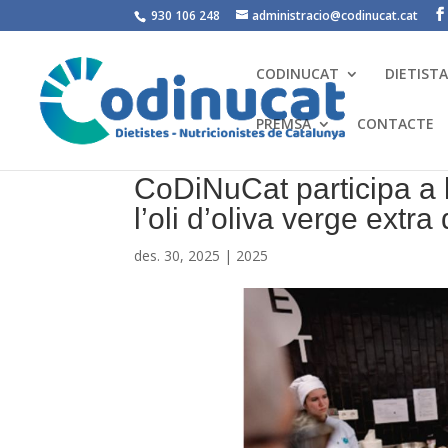
930 106 248
administracio@codinucat.cat
CODINUCAT
DIETIST
PREMSA
CONTACTE
CoDiNuCat participa a l
l’oli d’oliva verge extr
des. 30, 2025
|
2025