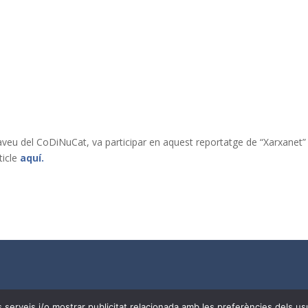
rtaveu del CoDiNuCat, va participar en aquest reportatge de “Xarxanet”
ticle
aquí.
Needs
| Tots els drets reservats a
CoDiNuCat |
Avís legal
|
Avís 
res serveis i/o mostrar publicitat relacionada amb les preferències dels 