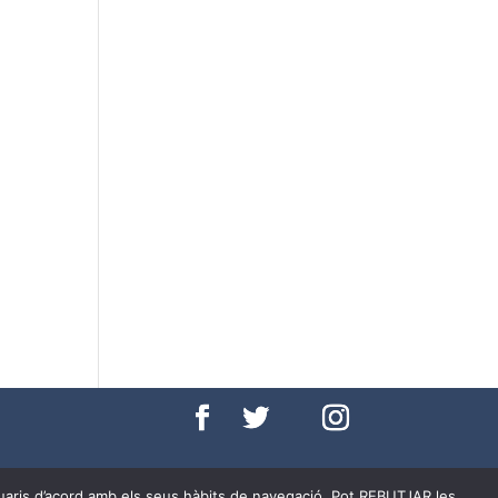
per cookies
usuaris d’acord amb els seus hàbits de navegació. Pot REBUTJAR les