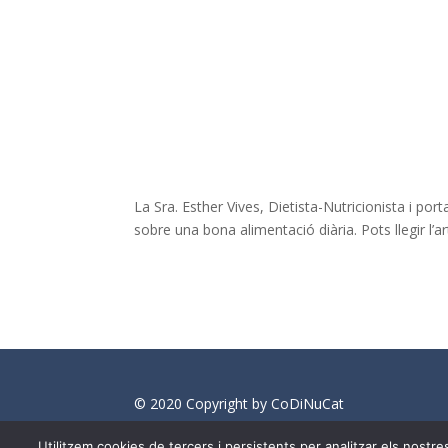
La Sra. Esther Vives, Dietista-Nutricionista i po
sobre una bona alimentació diària. Pots llegir l’ar
© 2020 Copyright by CoDiNuCat
info@medianeeds.es
| Dissenyat per
Media 
Utilitzem cookies de tercers i persistents per analitzar els nost