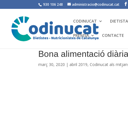
930 106 248
administracio@codinucat.cat
CODINUCAT
DIETIST
PREMSA
CONTACTE
Bona alimentació diàri
març 30, 2020
|
abril 2019
,
Codinucat als mitjan