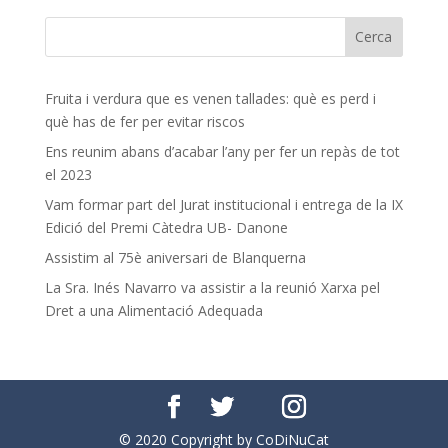
Fruita i verdura que es venen tallades: què es perd i
què has de fer per evitar riscos
Ens reunim abans d’acabar l’any per fer un repàs de tot
el 2023
Vam formar part del Jurat institucional i entrega de la IX
Edició del Premi Càtedra UB- Danone
Assistim al 75è aniversari de Blanquerna
La Sra. Inés Navarro va assistir a la reunió Xarxa pel
Dret a una Alimentació Adequada
© 2020 Copyright by CoDiNuCat