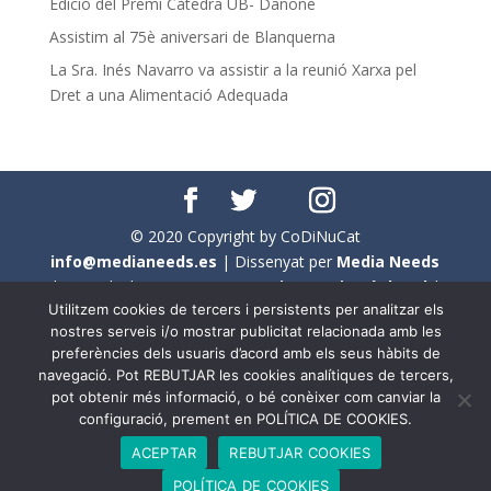
Edició del Premi Càtedra UB- Danone
Assistim al 75è aniversari de Blanquerna
La Sra. Inés Navarro va assistir a la reunió Xarxa pel
Dret a una Alimentació Adequada
© 2020 Copyright by CoDiNuCat
info@medianeeds.es
| Dissenyat per
Media Needs
| Tots els drets reservats a
CoDiNuCat |
Avís legal
|
Utilitzem cookies de tercers i persistents per analitzar els
Avís per cookies
nostres serveis i/o mostrar publicitat relacionada amb les
preferències dels usuaris d’acord amb els seus hàbits de
En aquest web s'ha tingut en compte l'ús no sexista del
navegació. Pot REBUTJAR les cookies analítiques de tercers,
llenguatge. No obstant això, i a causa de la seva
pot obtenir més informació, o bé conèixer com canviar la
extensió, no s'ha pogut fer de manera exhaustiva. Per
configuració, prement en POLÍTICA DE COOKIES.
aquest motiu, a vegades , s'ha utilitzat el femení com a
ACEPTAR
REBUTJAR COOKIES
genèric, atès que és una professió que compta amb al
POLÍTICA DE COOKIES
voltant d'un 90% de persones del sexe femení.