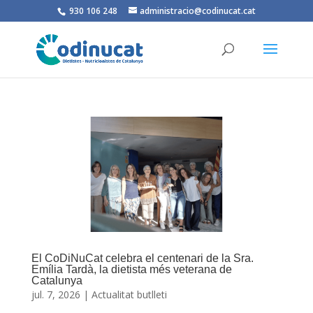
930 106 248
administracio@codinucat.cat
El CoDiNuCat celebra el centenari de la Sra.
Emília Tardà, la dietista més veterana de
Catalunya
jul. 7, 2026
|
Actualitat butlleti