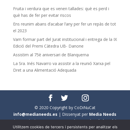
Fruita i verdura que es venen tallades: què es perd i
què has de fer per evitar riscos
Ens reunim abans d’acabar l’any per fer un repàs de tot
el 2023
Vam formar part del Jurat institucional i entrega de la IX
Edició del Premi Càtedra UB- Danone
Assistim al 75è aniversari de Blanquerna
La Sra. Inés Navarro va assistir a la reunió Xarxa pel
Dret a una Alimentació Adequada
© 2020 Copyright by CoDiNuCat
info@medianeeds.es
| Dissenyat per
Media Needs
| Tots els drets reservats a
CoDiNuCat |
Avís legal
|
Utilitzem cookies de tercers i persistents per analitzar els
Avís per cookies