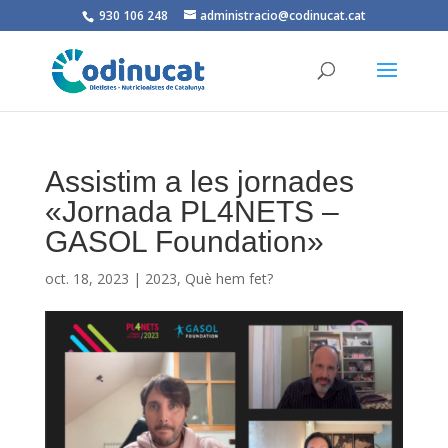
930 106 248
administracio@codinucat.cat
Assistim a les jornades
«Jornada PL4NETS –
GASOL Foundation»
oct. 18, 2023
|
2023
,
Què hem fet?