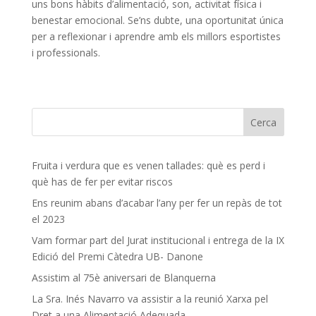
uns bons hàbits d’alimentació, son, activitat física i
benestar emocional. Se’ns dubte, una oportunitat única
per a reflexionar i aprendre amb els millors esportistes
i professionals.
Fruita i verdura que es venen tallades: què es perd i
què has de fer per evitar riscos
Ens reunim abans d’acabar l’any per fer un repàs de tot
el 2023
Vam formar part del Jurat institucional i entrega de la IX
Edició del Premi Càtedra UB- Danone
Assistim al 75è aniversari de Blanquerna
La Sra. Inés Navarro va assistir a la reunió Xarxa pel
Dret a una Alimentació Adequada