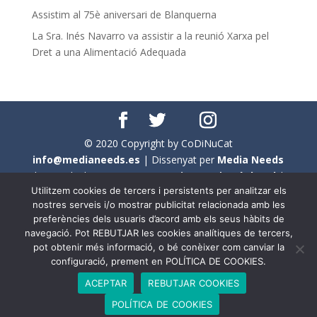
Assistim al 75è aniversari de Blanquerna
La Sra. Inés Navarro va assistir a la reunió Xarxa pel
Dret a una Alimentació Adequada
© 2020 Copyright by CoDiNuCat
info@medianeeds.es
| Dissenyat per
Media Needs
| Tots els drets reservats a
CoDiNuCat |
Avís legal
|
Utilitzem cookies de tercers i persistents per analitzar els
Avís per cookies
nostres serveis i/o mostrar publicitat relacionada amb les
preferències dels usuaris d’acord amb els seus hàbits de
En aquest web s'ha tingut en compte l'ús no sexista del
navegació. Pot REBUTJAR les cookies analítiques de tercers,
llenguatge. No obstant això, i a causa de la seva
pot obtenir més informació, o bé conèixer com canviar la
extensió, no s'ha pogut fer de manera exhaustiva. Per
configuració, prement en POLÍTICA DE COOKIES.
aquest motiu, a vegades , s'ha utilitzat el femení com a
ACEPTAR
REBUTJAR COOKIES
genèric, atès que és una professió que compta amb al
POLÍTICA DE COOKIES
voltant d'un 90% de persones del sexe femení.