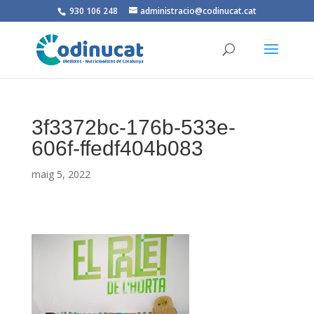
930 106 248
administracio@codinucat.cat
3f3372bc-176b-533e-
606f-ffedf404b083
maig 5, 2022