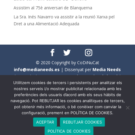
Assistim al 75è aniversari de Blanquerna
La Sra. Inés Navarro va assistir a la reunió Xarxa pel
Dret a una Alimentació Adequada
© 2020 Copyright by CoDiNuCat
info@medianeeds.es
| Dissenyat per
Media Needs
| Tots els drets reservats a
CoDiNuCat |
Avís legal
|
Utilitzem cookies de tercers i persistents per analitzar els
Avís per cookies
nostres serveis i/o mostrar publicitat relacionada amb les
preferències dels usuaris d’acord amb els seus hàbits de
En aquest web s'ha tingut en compte l'ús no sexista del
navegació. Pot REBUTJAR les cookies analítiques de tercers,
llenguatge. No obstant això, i a causa de la seva
pot obtenir més informació, o bé conèixer com canviar la
extensió, no s'ha pogut fer de manera exhaustiva. Per
configuració, prement en POLÍTICA DE COOKIES.
aquest motiu, a vegades , s'ha utilitzat el femení com a
ACEPTAR
REBUTJAR COOKIES
genèric, atès que és una professió que compta amb al
POLÍTICA DE COOKIES
voltant d'un 90% de persones del sexe femení.