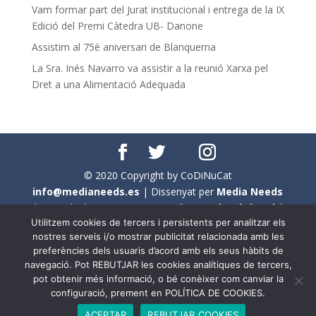
Vam formar part del Jurat institucional i entrega de la IX
Edició del Premi Càtedra UB- Danone
Assistim al 75è aniversari de Blanquerna
La Sra. Inés Navarro va assistir a la reunió Xarxa pel
Dret a una Alimentació Adequada
© 2020 Copyright by CoDiNuCat
info@medianeeds.es
| Dissenyat per
Media Needs
| Tots els drets reservats a
CoDiNuCat |
Avís legal
|
Utilitzem cookies de tercers i persistents per analitzar els
Avís per cookies
nostres serveis i/o mostrar publicitat relacionada amb les
preferències dels usuaris d’acord amb els seus hàbits de
En aquest web s'ha tingut en compte l'ús no sexista del
navegació. Pot REBUTJAR les cookies analítiques de tercers,
llenguatge. No obstant això, i a causa de la seva
pot obtenir més informació, o bé conèixer com canviar la
extensió, no s'ha pogut fer de manera exhaustiva. Per
configuració, prement en POLÍTICA DE COOKIES.
aquest motiu, a vegades , s'ha utilitzat el femení com a
ACEPTAR
REBUTJAR COOKIES