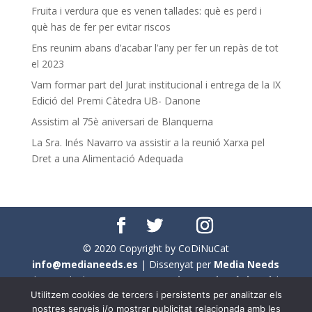
Fruita i verdura que es venen tallades: què es perd i
què has de fer per evitar riscos
Ens reunim abans d’acabar l’any per fer un repàs de tot
el 2023
Vam formar part del Jurat institucional i entrega de la IX
Edició del Premi Càtedra UB- Danone
Assistim al 75è aniversari de Blanquerna
La Sra. Inés Navarro va assistir a la reunió Xarxa pel
Dret a una Alimentació Adequada
© 2020 Copyright by CoDiNuCat
info@medianeeds.es
| Dissenyat per
Media Needs
| Tots els drets reservats a
CoDiNuCat |
Avís legal
|
Utilitzem cookies de tercers i persistents per analitzar els
Avís per cookies
nostres serveis i/o mostrar publicitat relacionada amb les