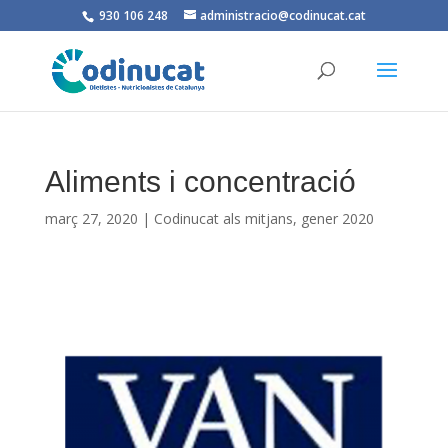
930 106 248
administracio@codinucat.cat
Aliments i concentració
març 27, 2020
|
Codinucat als mitjans
,
gener 2020