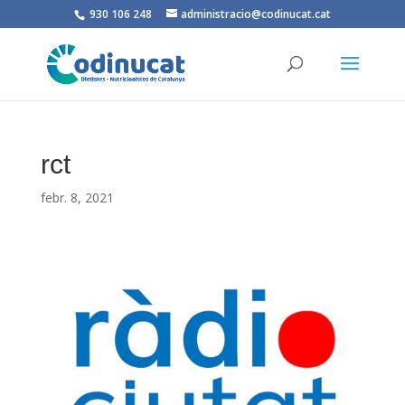
930 106 248
administracio@codinucat.cat
rct
febr. 8, 2021