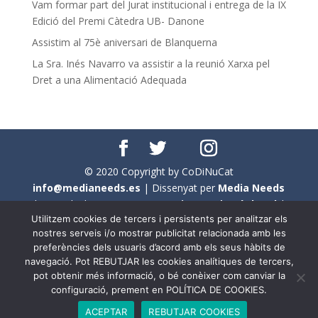
Vam formar part del Jurat institucional i entrega de la IX
Edició del Premi Càtedra UB- Danone
Assistim al 75è aniversari de Blanquerna
La Sra. Inés Navarro va assistir a la reunió Xarxa pel
Dret a una Alimentació Adequada
© 2020 Copyright by CoDiNuCat
info@medianeeds.es
| Dissenyat per
Media Needs
| Tots els drets reservats a
CoDiNuCat |
Avís legal
|
Utilitzem cookies de tercers i persistents per analitzar els
Avís per cookies
nostres serveis i/o mostrar publicitat relacionada amb les
preferències dels usuaris d’acord amb els seus hàbits de
En aquest web s'ha tingut en compte l'ús no sexista del
navegació. Pot REBUTJAR les cookies analítiques de tercers,
llenguatge. No obstant això, i a causa de la seva
pot obtenir més informació, o bé conèixer com canviar la
extensió, no s'ha pogut fer de manera exhaustiva. Per
configuració, prement en POLÍTICA DE COOKIES.
aquest motiu, a vegades , s'ha utilitzat el femení com a
ACEPTAR
REBUTJAR COOKIES