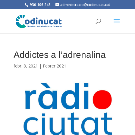
930 106 248
administracio@codinucat.cat
Addictes a l’adrenalina
febr. 8, 2021
|
Febrer 2021