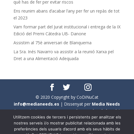
què has de fer per evitar riscos
Ens reunim abans d’acabar l’any per fer un repàs de tot
el 2023
Vam formar part del Jurat institucional i entrega de la IX
Edició del Premi Càtedra UB- Danone
Assistim al 75è aniversari de Blanquerna
La Sra. Inés Navarro va assistir a la reunió Xarxa pel
Dret a una Alimentació Adequada
© 2020 Copyright by CoDiNuCat
info@medianeeds.es
| Dissenyat per
Media Needs
| Tots els drets reservats a
CoDiNuCat |
Avís legal
|
Utilitzem cookies de tercers i persistents per analitzar els
Avís per cookies
nostres serveis i/o mostrar publicitat relacionada amb les
preferències dels usuaris d’acord amb els seus hàbits de
En aquest web s'ha tingut en compte l'ús no sexista del