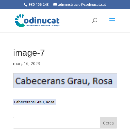
930 106 248
administracio@codinucat.cat
image-7
març 16, 2023