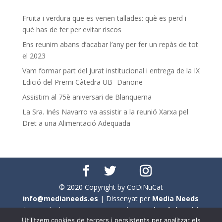
Fruita i verdura que es venen tallades: què es perd i
què has de fer per evitar riscos
Ens reunim abans d’acabar l’any per fer un repàs de tot
el 2023
Vam formar part del Jurat institucional i entrega de la IX
Edició del Premi Càtedra UB- Danone
Assistim al 75è aniversari de Blanquerna
La Sra. Inés Navarro va assistir a la reunió Xarxa pel
Dret a una Alimentació Adequada
© 2020 Copyright by CoDiNuCat
info@medianeeds.es
| Dissenyat per
Media Needs
| Tots els drets reservats a
CoDiNuCat |
Avís legal
|
Utilitzem cookies de tercers i persistents per analitzar els
Avís per cookies