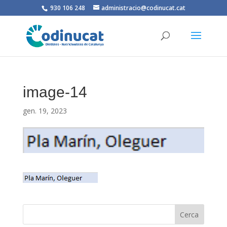
930 106 248
administracio@codinucat.cat
image-14
gen. 19, 2023