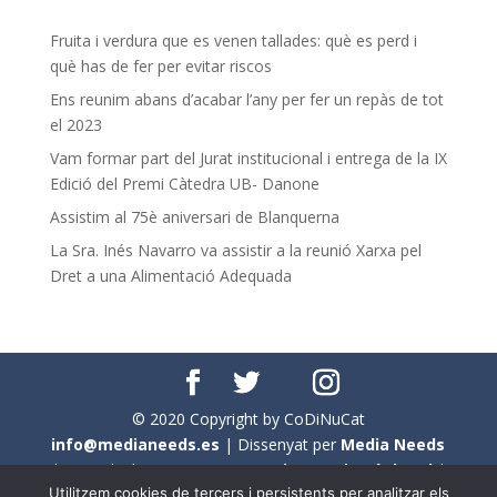
Fruita i verdura que es venen tallades: què es perd i
què has de fer per evitar riscos
Ens reunim abans d’acabar l’any per fer un repàs de tot
el 2023
Vam formar part del Jurat institucional i entrega de la IX
Edició del Premi Càtedra UB- Danone
Assistim al 75è aniversari de Blanquerna
La Sra. Inés Navarro va assistir a la reunió Xarxa pel
Dret a una Alimentació Adequada
© 2020 Copyright by CoDiNuCat
info@medianeeds.es
| Dissenyat per
Media Needs
| Tots els drets reservats a
CoDiNuCat |
Avís legal
|
Utilitzem cookies de tercers i persistents per analitzar els
Avís per cookies