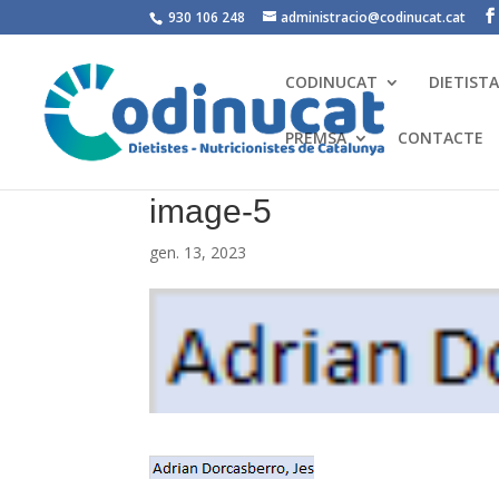
930 106 248
administracio@codinucat.cat
CODINUCAT
DIETIST
PREMSA
CONTACTE
image-5
gen. 13, 2023