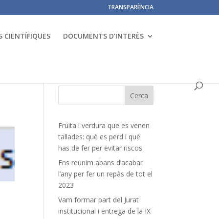
TRANSPARÈNCIA
 CIENTÍFIQUES
DOCUMENTS D’INTERÈS
Fruita i verdura que es venen
tallades: què es perd i què
has de fer per evitar riscos
Ens reunim abans d’acabar
l’any per fer un repàs de tot el
2023
Vam formar part del Jurat
institucional i entrega de la IX