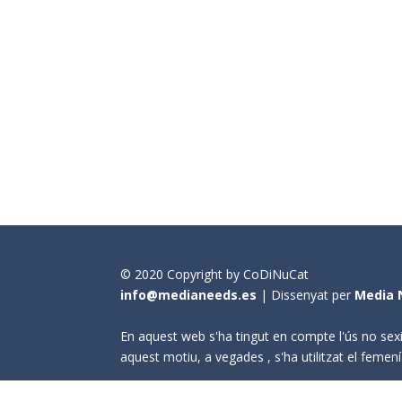
© 2020 Copyright by CoDiNuCat
info@medianeeds.es
| Dissenyat per
Media 
En aquest web s'ha tingut en compte l'ús no sexi
aquest motiu, a vegades , s'ha utilitzat el fem