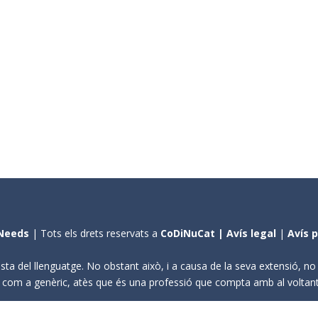
Needs
| Tots els drets reservats a
CoDiNuCat |
Avís legal
|
Avís 
sta del llenguatge. No obstant això, i a causa de la seva extensió, n
ení com a genèric, atès que és una professió que compta amb al volta