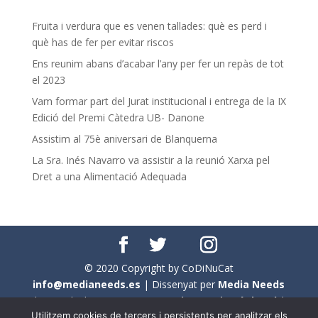
Fruita i verdura que es venen tallades: què es perd i
què has de fer per evitar riscos
Ens reunim abans d’acabar l’any per fer un repàs de tot
el 2023
Vam formar part del Jurat institucional i entrega de la IX
Edició del Premi Càtedra UB- Danone
Assistim al 75è aniversari de Blanquerna
La Sra. Inés Navarro va assistir a la reunió Xarxa pel
Dret a una Alimentació Adequada
© 2020 Copyright by CoDiNuCat
info@medianeeds.es
| Dissenyat per
Media Needs
| Tots els drets reservats a
CoDiNuCat |
Avís legal
|
Utilitzem cookies de tercers i persistents per analitzar els
Avís per cookies