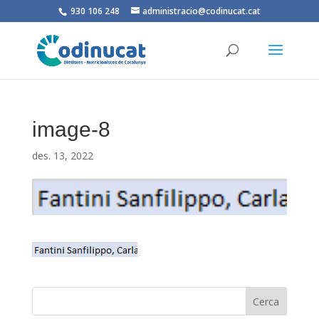
930 106 248
administracio@codinucat.cat
image-8
des. 13, 2022