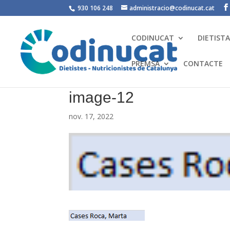
930 106 248
administracio@codinucat.cat
CODINUCAT
DIETIST
PREMSA
CONTACTE
image-12
nov. 17, 2022