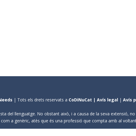
Needs
| Tots els drets reservats a
CoDiNuCat |
Avís legal
|
Avís 
sta del llenguatge. No obstant això, i a causa de la seva extensió, n
ení com a genèric, atès que és una professió que compta amb al volta