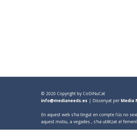
© 2020 Copyright by CoDiNuCat
info@medianeeds.es
| Dissenyat per
Media 
En aquest web s'ha tingut en compte l'ús no sexi
aquest motiu, a vegades , s'ha utilitzat el fem