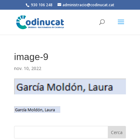
930 106 248
administracio@codinucat.cat
image-9
nov. 10, 2022