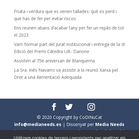
Fruita i verdura que es venen tallades: què es perd i
què has de fer per evitar riscos
Ens reunim abans d’acabar l’any per fer un repàs de tot
el 2023
Vam formar part del Jurat institucional i entrega de la IX
Edició del Premi Càtedra UB- Danone
Assistim al 75è aniversari de Blanquerna
La Sra. Inés Navarro va assistir a la reunió Xarxa pel
Dret a una Alimentació Adequada
© 2020 Copyright by CoDiNuCat
info@medianeeds.es
| Dissenyat per
Media Needs
| Tots els drets reservats a
CoDiNuCat |
Avís legal
|
Utilitzem cookies de tercers i persistents per analitzar els
Avís per cookies