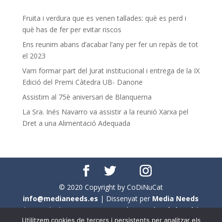
Fruita i verdura que es venen tallades: què es perd i
què has de fer per evitar riscos
Ens reunim abans d’acabar l’any per fer un repàs de tot
el 2023
Vam formar part del Jurat institucional i entrega de la IX
Edició del Premi Càtedra UB- Danone
Assistim al 75è aniversari de Blanquerna
La Sra. Inés Navarro va assistir a la reunió Xarxa pel
Dret a una Alimentació Adequada
© 2020 Copyright by CoDiNuCat
info@medianeeds.es
| Dissenyat per
Media Needs
| Tots els drets reservats a
CoDiNuCat |
Avís legal
|
Utilitzem cookies de tercers i persistents per analitzar els
Avís per cookies