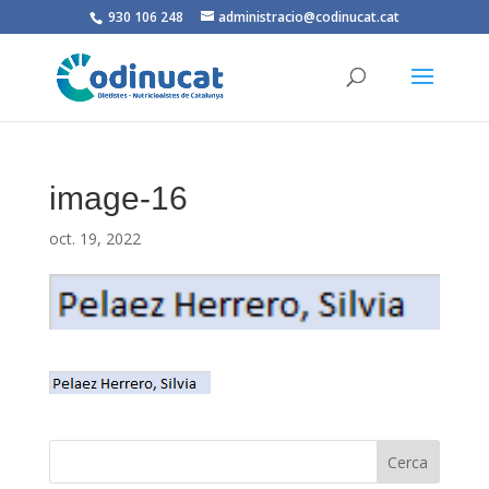
930 106 248
administracio@codinucat.cat
image-16
oct. 19, 2022