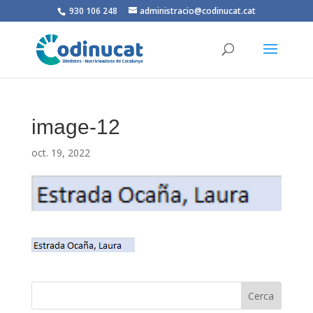
930 106 248
administracio@codinucat.cat
image-12
oct. 19, 2022