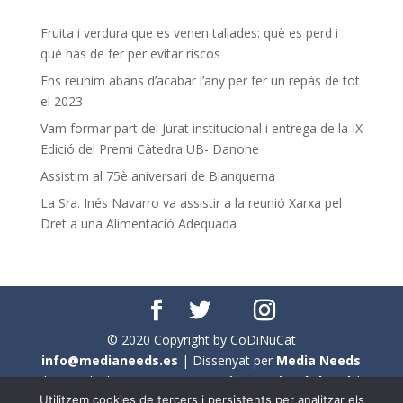
Fruita i verdura que es venen tallades: què es perd i
què has de fer per evitar riscos
Ens reunim abans d’acabar l’any per fer un repàs de tot
el 2023
Vam formar part del Jurat institucional i entrega de la IX
Edició del Premi Càtedra UB- Danone
Assistim al 75è aniversari de Blanquerna
La Sra. Inés Navarro va assistir a la reunió Xarxa pel
Dret a una Alimentació Adequada
© 2020 Copyright by CoDiNuCat
info@medianeeds.es
| Dissenyat per
Media Needs
| Tots els drets reservats a
CoDiNuCat |
Avís legal
|
Utilitzem cookies de tercers i persistents per analitzar els
Avís per cookies