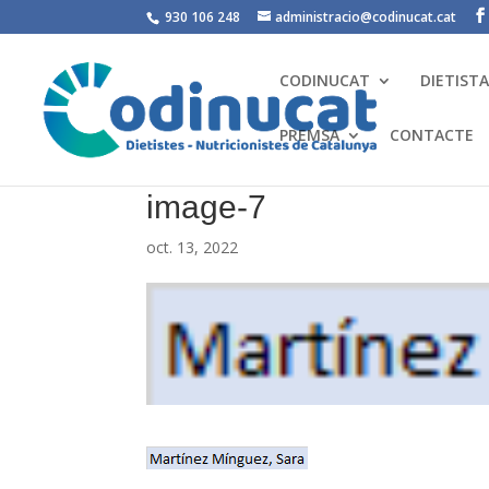
930 106 248
administracio@codinucat.cat
CODINUCAT
DIETIST
PREMSA
CONTACTE
image-7
oct. 13, 2022