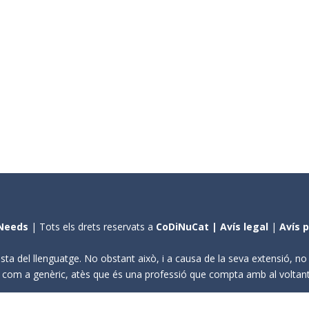
Needs
| Tots els drets reservats a
CoDiNuCat |
Avís legal
|
Avís 
sta del llenguatge. No obstant això, i a causa de la seva extensió, n
ení com a genèric, atès que és una professió que compta amb al volta