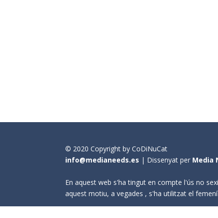
© 2020 Copyright by CoDiNuCat
info@medianeeds.es
| Dissenyat per
Media 
En aquest web s'ha tingut en compte l'ús no sexi
aquest motiu, a vegades , s'ha utilitzat el fem