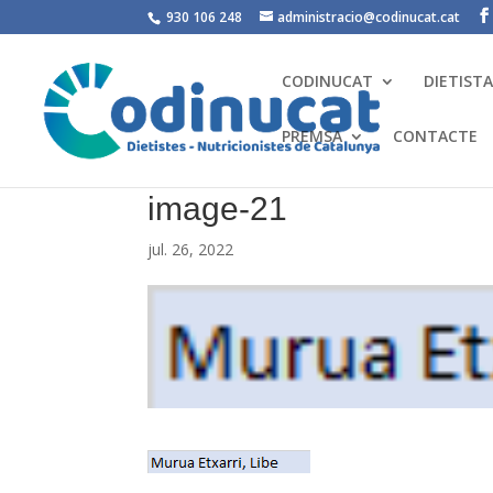
930 106 248
administracio@codinucat.cat
CODINUCAT
DIETIST
PREMSA
CONTACTE
image-21
jul. 26, 2022