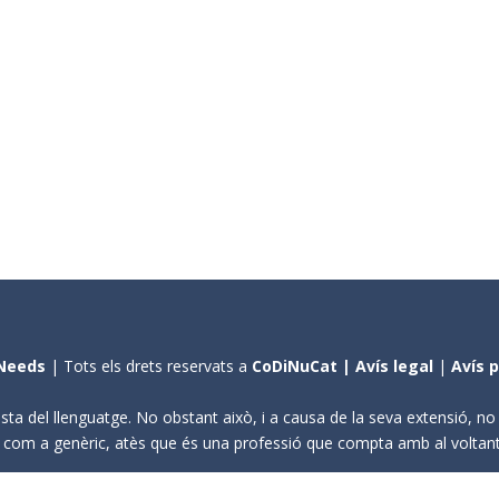
Needs
| Tots els drets reservats a
CoDiNuCat |
Avís legal
|
Avís 
sta del llenguatge. No obstant això, i a causa de la seva extensió, n
ení com a genèric, atès que és una professió que compta amb al volta