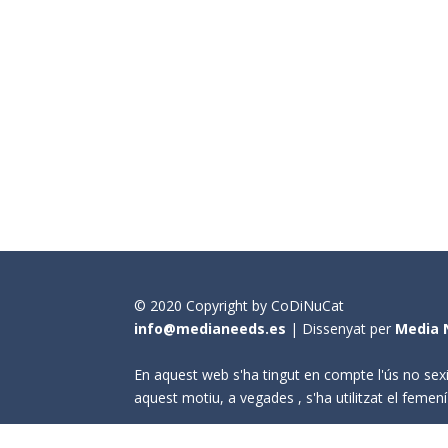
© 2020 Copyright by CoDiNuCat
info@medianeeds.es
| Dissenyat per
Media 
En aquest web s'ha tingut en compte l'ús no sexi
aquest motiu, a vegades , s'ha utilitzat el fem