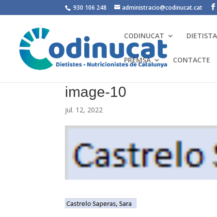
930 106 248
administracio@codinucat.cat
CODINUCAT
DIETIST
PREMSA
CONTACTE
image-10
jul. 12, 2022