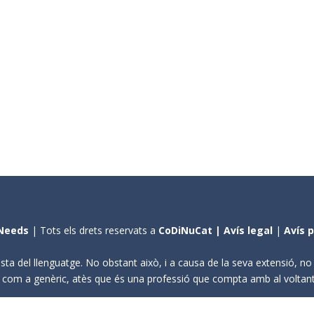
Needs
| Tots els drets reservats a
CoDiNuCat |
Avís legal
|
Avís 
sta del llenguatge. No obstant això, i a causa de la seva extensió, n
ení com a genèric, atès que és una professió que compta amb al volta