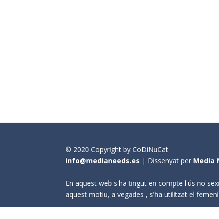
© 2020 Copyright by CoDiNuCat
info@medianeeds.es
| Dissenyat per
Media 
En aquest web s'ha tingut en compte l'ús no sexi
aquest motiu, a vegades , s'ha utilitzat el fem