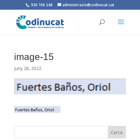
930 106 248
administracio@codinucat.cat
image-15
juny 28, 2022