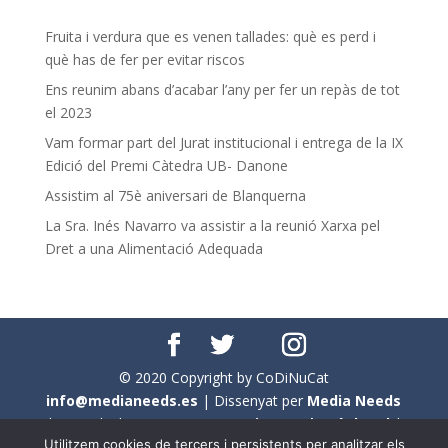
Fruita i verdura que es venen tallades: què es perd i
què has de fer per evitar riscos
Ens reunim abans d’acabar l’any per fer un repàs de tot
el 2023
Vam formar part del Jurat institucional i entrega de la IX
Edició del Premi Càtedra UB- Danone
Assistim al 75è aniversari de Blanquerna
La Sra. Inés Navarro va assistir a la reunió Xarxa pel
Dret a una Alimentació Adequada
© 2020 Copyright by CoDiNuCat
info@medianeeds.es
| Dissenyat per
Media Needs
| Tots els drets reservats a
CoDiNuCat |
Avís legal
|
Utilitzem cookies de tercers i persistents per analitzar els
Avís per cookies