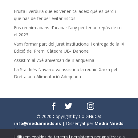
Fruita i verdura que es venen tallades: què es perd i
què has de fer per evitar riscos
Ens reunim abans d’acabar l’any per fer un repàs de tot
el 2023
Vam formar part del Jurat institucional i entrega de la IX
Edició del Premi Càtedra UB- Danone
Assistim al 75è aniversari de Blanquerna
La Sra. Inés Navarro va assistir a la reunió Xarxa pel
Dret a una Alimentació Adequada
© 2020 Copyright by CoDiNuCat
info@medianeeds.es
| Dissenyat per
Media Needs
| Tots els drets reservats a
CoDiNuCat |
Avís legal
|
Utilitzem cookies de tercers i persistents per analitzar els
Avís per cookies