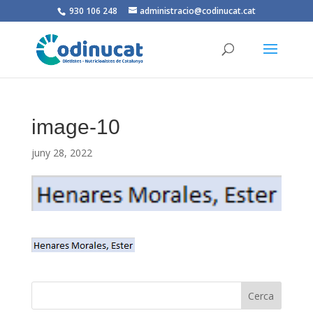
930 106 248
administracio@codinucat.cat
image-10
juny 28, 2022