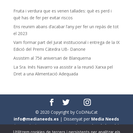
Fruita i verdura que es venen tallades: què es perd i
què has de fer per evitar riscos
Ens reunim abans d’acabar l’any per fer un repàs de tot
el 2023
Vam formar part del Jurat institucional i entrega de la IX
Edició del Premi Càtedra UB- Danone
Assistim al 75è aniversari de Blanquerna
La Sra. Inés Navarro va assistir a la reunió Xarxa pel
Dret a una Alimentació Adequada
© 2020 Copyright by CoDiNuCat
info@medianeeds.es
| Dissenyat per
Media Needs
| Tots els drets reservats a
CoDiNuCat |
Avís legal
|
Utilitzem cookies de tercers i persistents per analitzar els
Avís per cookies