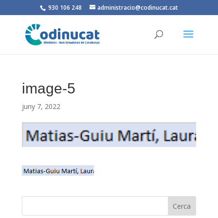
930 106 248
administracio@codinucat.cat
image-5
juny 7, 2022