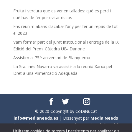
Fruita i verdura que es venen tallades: què es perd i
què has de fer per evitar riscos
Ens reunim abans d’acabar l’any per fer un repàs de tot
el 2023
Vam formar part del Jurat institucional i entrega de la IX
Edició del Premi Càtedra UB- Danone
Assistim al 75è aniversari de Blanquerna
La Sra. Inés Navarro va assistir a la reunió Xarxa pel
Dret a una Alimentació Adequada
© 2020 Copyright by CoDiNuCat
info@medianeeds.es
| Dissenyat per
Media Needs
| Tots els drets reservats a
CoDiNuCat |
Avís legal
|
Utilitzem cookies de tercers i persistents per analitzar els
Avís per cookies