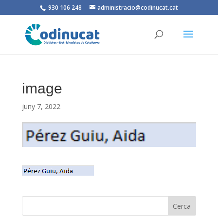
930 106 248
administracio@codinucat.cat
image
juny 7, 2022